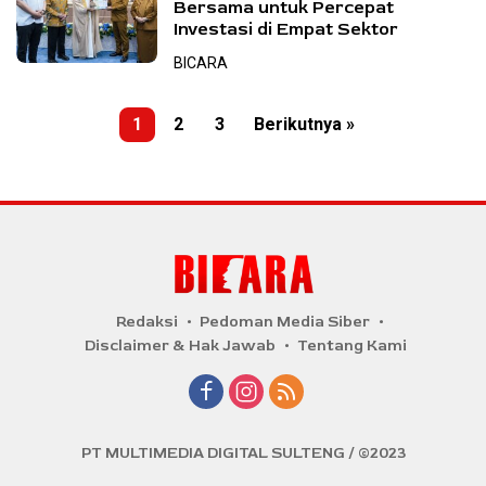
Bersama untuk Percepat
Investasi di Empat Sektor
BICARA
P
1
2
3
Berikutnya »
a
g
i
n
a
s
Redaksi
Pedoman Media Siber
i
Disclaimer & Hak Jawab
Tentang Kami
p
o
s
PT MULTIMEDIA DIGITAL SULTENG / ©2023