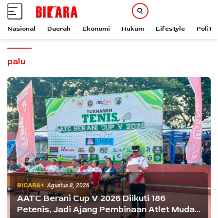
Nasional
Daerah
Ekonomi
Hukum
Lifestyle
Politik
L
a
palu
n
g
s
u
n
g
k
e
k
o
n
t
BICARA+
Agustus 8, 2026
e
AATC Berani Cup V 2026 Diikuti 186
n
Petenis, Jadi Ajang Pembinaan Atlet Muda